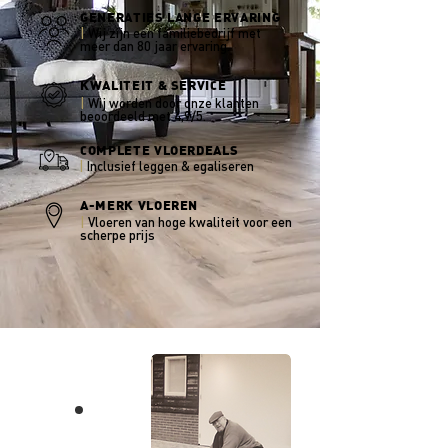
GENERATIES LANGE ERVARING
|
Wij zijn een familiebedrijf met
meer dan 80 jaar ervaring.
KWALITEIT & SERVICE
|
Wij worden door onze klanten
beoordeeld met 4,9/5.
COMPLETE VLOERDEALS
|
Inclusief leggen & egaliseren
A-MERK VLOEREN
|
Vloeren van hoge kwaliteit voor een
scherpe prijs