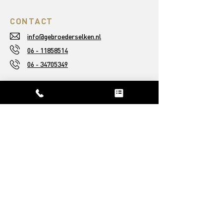
CONTACT
info@gebroederselken.nl
06 - 11858514
06 - 34705349
ASSORTIMENT
Houten vloeren
Raamdecoratie
Traprenovatie
Karpetten
OVER ONS
Ons verhaal
Afgeronde projecten
Reviews