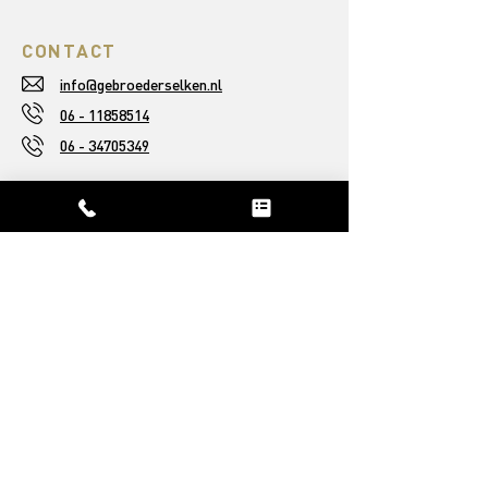
CONTACT
info@gebroederselken.nl
06 - 11858514
06 - 34705349
ASSORTIMENT
Houten vloeren
Raamdecoratie
Traprenovatie
Karpetten
OVER ONS
Ons verhaal
Afgeronde projecten
Reviews