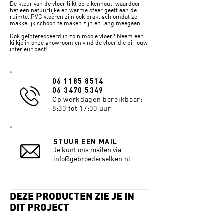
De kleur van de vloer lijkt op eikenhout, waardoor
het een natuurlijke en warme sfeer geeft aan de
ruimte. PVC vloeren zijn ook praktisch omdat ze
makkelijk schoon te maken zijn en lang meegaan.
Ook geïnteresseerd in zo'n mooie vloer
?
Neem een
kijkje in onze showroom en vind de vloer die bij jouw
interieur past!
06 1185 8514
06 3470 5349
Op werkdagen bereikbaar:
8:30 tot 17:00 uur
STUUR EEN MAIL
Je kunt ons mailen via
info@gebroederselken.nl
DEZE PRODUCTEN ZIE JE IN
DIT PROJECT