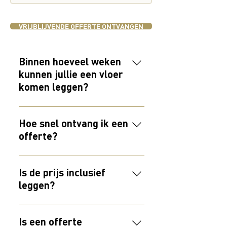
VRIJBLIJVENDE OFFERTE ONTVANGEN
Binnen hoeveel weken
kunnen jullie een vloer
komen leggen?
Binnen 4-8 weken kunnen we bij
jou een vloer komen leggen. Altijd
Hoe snel ontvang ik een
afhankelijk van je wens en in
offerte?
overleg is er veel mogelijk.
We streven ernaar om op
werkdagen binnen 24 uur een
Is de prijs inclusief
offerte uit te brengen.
leggen?
We hebben een eigen legteam.
Daarom kunnen we onze prijzen
Is een offerte