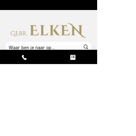
CONTACT
info@gebroederselken.nl
06 - 11858514
06 - 34705349
ASSORTIMENT
Houten vloeren
Raamdecoratie