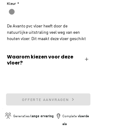
Kleur
*
De Avanto pvc vloer heeft door de
natuurlijke uitstraling veel weg van een
houten vloer. Dit maakt deze vloer geschikt
voor iedere woonstijl en geeft een tijdloze
look in jouw woning. Deze pvc vloer heeft
Waarom kiezen voor deze
een sterke toplaag, die de pvc vloer
vloer?
bescherming biedt en kras- en
waterbestendig maakt. Deze eigenschappen
✓ Geluiddempend
maken deze vloer ook geschikt voor in de
keuken of badkamer.
✓ Slijtvast & waterafstotend
✓ 20 jaar fabrieksgarantie
OFFERTE AANVRAGEN
✓ Geschikt voor vloerverwarming
Generaties
lange ervaring
Complete
vloerde
als