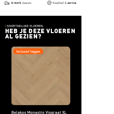
A-merk
vloeren
Kwaliteit &
service
|
SOORTGELIJKE VLOEREN
HEB JE DEZE VLOEREN
AL GEZIEN?
Inclusief leggen
Inclusief leggen
Belakos Monastro Visgraat XL
Belakos Monastro Visgr