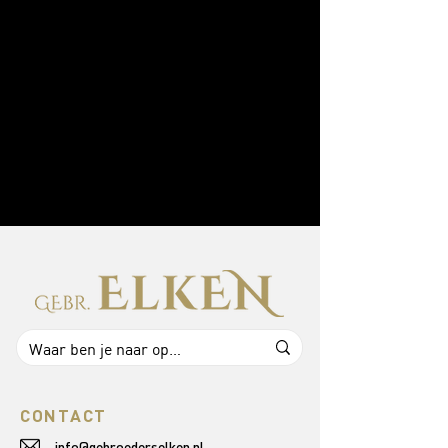
CONTACT
info@gebroederselken.nl