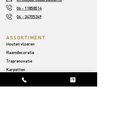
06 - 11858514
06 - 34705349
ASSORTIMENT
Houten vloeren
Raamdecoratie
Traprenovatie
Karpetten
OVER ONS
Ons verhaal
Afgeronde projecten
Reviews
PVC VLOEREN
Rechte plank