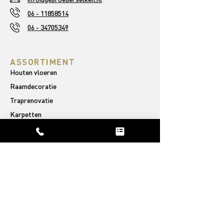
06 - 11858514
06 - 34705349
ASSORTIMENT
Houten vloeren
Raamdecoratie
Traprenovatie
Karpetten
OVER ONS
Ons verhaal
Afgeronde projecten
Reviews
PVC VLOEREN
Rechte plank