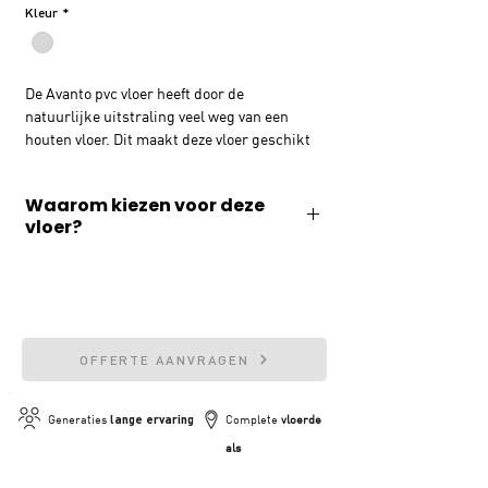
Kleur
*
De Avanto pvc vloer heeft door de
natuurlijke uitstraling veel weg van een
houten vloer. Dit maakt deze vloer geschikt
voor iedere woonstijl en geeft een tijdloze
look in jouw woning. Deze pvc vloer heeft
Waarom kiezen voor deze
een sterke toplaag, die de pvc vloer
vloer?
bescherming biedt en kras- en
waterbestendig maakt. Deze eigenschappen
✓ Geluiddempend
maken deze vloer ook geschikt voor in de
keuken of badkamer.
✓ Slijtvast & waterafstotend
✓ 20 jaar fabrieksgarantie
OFFERTE AANVRAGEN
✓ Geschikt voor vloerverwarming
Generaties
lange ervaring
Complete
vloerde
als