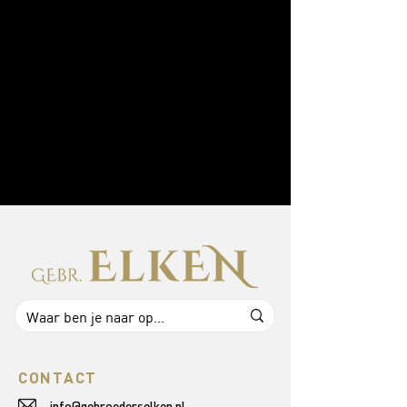
CONTACT
info@gebroederselken.nl