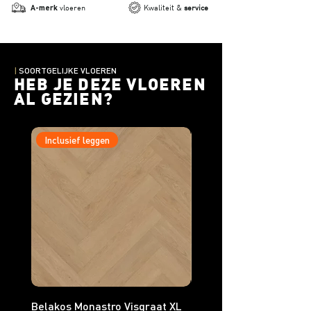
A-merk
vloeren
Kwaliteit &
service
|
SOORTGELIJKE VLOEREN
HEB JE DEZE VLOEREN
AL GEZIEN?
Inclusief leggen
Inclusief leggen
Belakos Monastro Visgraat XL
Belakos Monastro Visgr