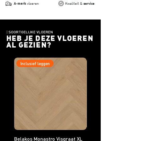
A-merk
vloeren
Kwaliteit &
service
|
SOORTGELIJKE VLOEREN
HEB JE DEZE VLOEREN
AL GEZIEN?
Inclusief leggen
Inclusief leggen
Belakos Monastro Visgraat XL
Belakos Monastro Visgr