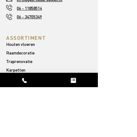
06 - 11858514
06 - 34705349
ASSORTIMENT
Houten vloeren
Raamdecoratie
Traprenovatie
Karpetten
OVER ONS
Ons verhaal
Afgeronde projecten
Reviews
PVC VLOEREN
Rechte plank