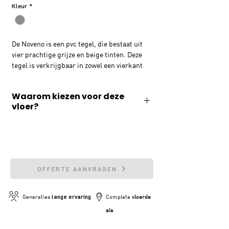
Kleur
*
De Noveno is een pvc tegel, die bestaat uit
vier prachtige grijze en beige tinten. Deze
tegel is verkrijgbaar in zowel een vierkant
en rechthoekig formaat. De rechthoekige
tegel heeft een afmeting van 91x45
Waarom kiezen voor deze
centimeter. De vierkante uitvoering heeft
vloer?
een afmeting van 91x91 centimeter. Welk
formaat je ook kiest, met deze pvc tegel
✓ Geluiddempend
creeër je een prachtige basis voor jouw
interieur.
✓ Slijtvast & waterafstotend
✓ 20 jaar fabrieksgarantie
OFFERTE AANVRAGEN
✓ Geschikt voor vloerverwarming
Generaties
lange ervaring
Complete
vloerde
als