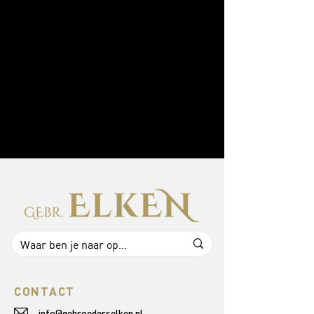
CONTACT
info@gebroederselken.nl