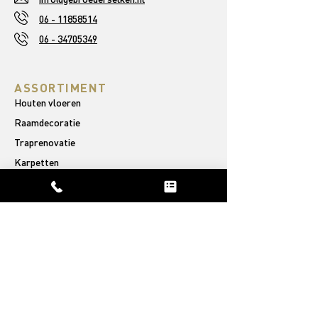
06 - 11858514
06 - 34705349
ASSORTIMENT
Houten vloeren
Raamdecoratie
Traprenovatie
Karpetten
OVER ONS
Ons verhaal
Afgeronde projecten
Reviews
PVC VLOEREN
Rechte plank