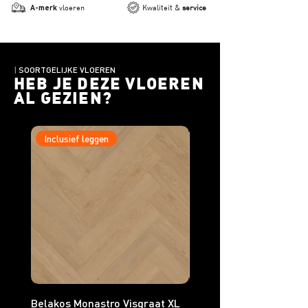
A-merk
vloeren
Kwaliteit &
service
|
SOORTGELIJKE VLOEREN
HEB JE DEZE VLOEREN
AL GEZIEN?
Inclusief leggen
Inclusief leggen
Belakos Monastro Visgraat XL
Belakos Monastro Visgr