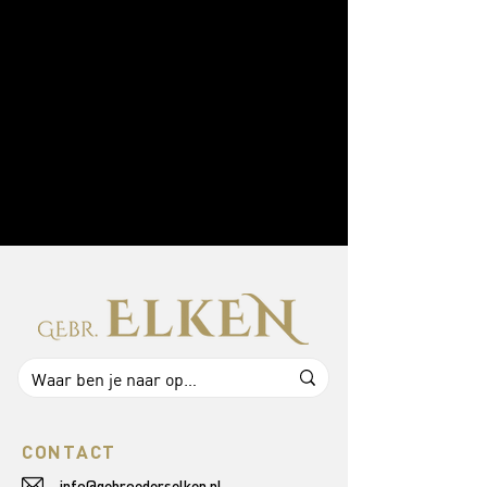
CONTACT
info@gebroederselken.nl