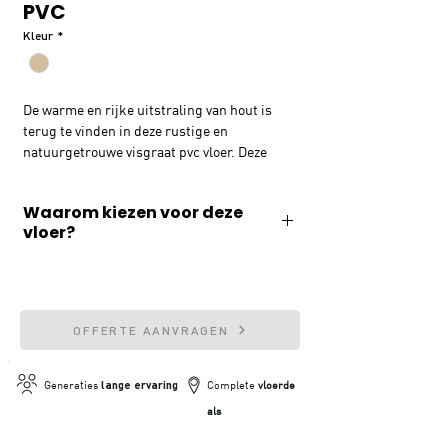
PVC
Kleur
*
De warme en rijke uitstraling van hout is
terug te vinden in deze rustige en
natuurgetrouwe visgraat pvc vloer. Deze
visgraat pvc vloer is verkrijgbaar in zes
kleuren, variërend van beige tot
Waarom kiezen voor deze
donkergrijs. Voor elk interieur een
vloer?
passende kleur. De stroken zijn afgewerkt
met een extra matte toplaag en hebben een
✓ Geluiddempend
dikte van 0,55 mm.
✓ Slijtvast & waterafstotend
OFFERTE AANVRAGEN
✓ 20 jaar fabrieksgarantie
Generaties
lange ervaring
Complete
vloerde
✓ Geschikt voor vloerverwarming
als