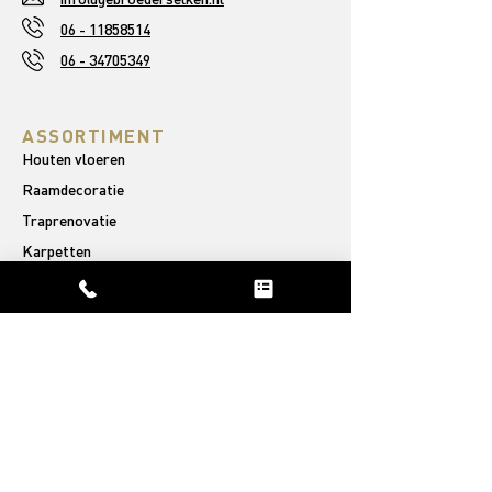
06 - 11858514
06 - 34705349
ASSORTIMENT
Houten vloeren
Raamdecoratie
Traprenovatie
Karpetten
OVER ONS
Ons verhaal
Afgeronde projecten
Reviews
PVC VLOEREN
Rechte plank