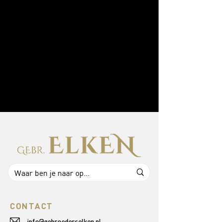
CONTACT
info@gebroederselken.nl