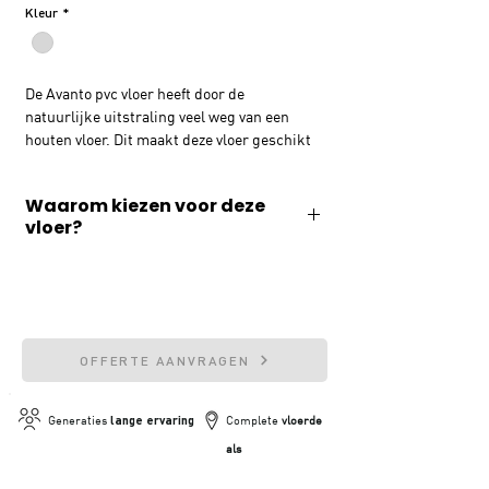
Kleur
*
De Avanto pvc vloer heeft door de
natuurlijke uitstraling veel weg van een
houten vloer. Dit maakt deze vloer geschikt
voor iedere woonstijl en geeft een tijdloze
look in jouw woning. Deze pvc vloer heeft
Waarom kiezen voor deze
een sterke toplaag, die de pvc vloer
vloer?
bescherming biedt en kras- en
waterbestendig maakt. Deze eigenschappen
✓ Geluiddempend
maken deze vloer ook geschikt voor in de
keuken of badkamer.
✓ Slijtvast & waterafstotend
✓ 20 jaar fabrieksgarantie
OFFERTE AANVRAGEN
✓ Geschikt voor vloerverwarming
Generaties
lange ervaring
Complete
vloerde
als