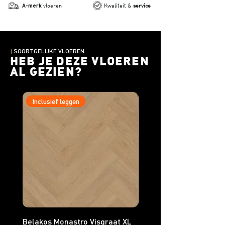
A-merk
vloeren
Kwaliteit &
service
|
SOORTGELIJKE VLOEREN
HEB JE DEZE VLOEREN
AL GEZIEN?
Inclusief leggen
Inclusief leggen
Belakos Monastro Visgraat XL
Belakos Monastro Visgr