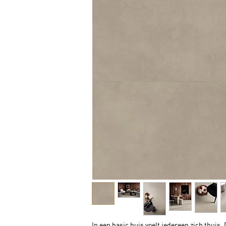
In een basic huis voelt iedereen zich thuis.