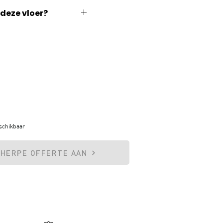
deze vloer?
end
e
rwarming
schikbaar
CHERPE OFFERTE AAN