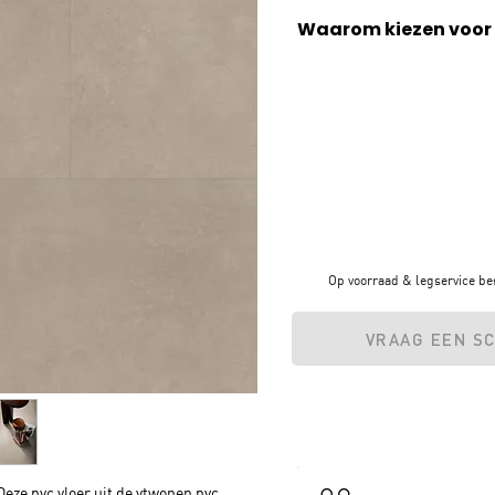
Waarom kiezen voor 
✓ Geluiddempend
✓ Slijtvast & waterafstot
✓ 20 jaar fabrieksgaranti
✓ Geschikt voor vloerve
Op voorraad & legservice be
VRAAG EEN S
 Deze pvc vloer uit de vtwonen pvc