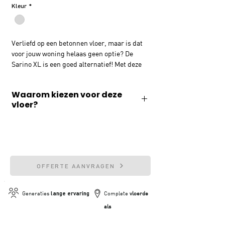
Kleur
*
Verliefd op een betonnen vloer, maar is dat
voor jouw woning helaas geen optie? De
Sarino XL is een goed alternatief! Met deze
trendy grote betonlook tegel geef je stijl aan
jouw interieur. De vloer is goed te
Waarom kiezen voor deze
combineren met vloerverwarming en -
vloer?
koeling en is bovendien ook nog eens
waterbestendig.
✓ Geluiddempend
✓ Slijtvast & waterafstotend
✓ 20 jaar fabrieksgarantie
OFFERTE AANVRAGEN
✓ Geschikt voor vloerverwarming
Generaties
lange ervaring
Complete
vloerde
als