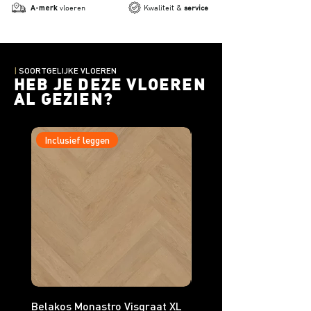
A-merk
vloeren
Kwaliteit &
service
|
SOORTGELIJKE VLOEREN
HEB JE DEZE VLOEREN
AL GEZIEN?
Inclusief leggen
Inclusief leggen
Belakos Monastro Visgraat XL
Belakos Monastro Visgr