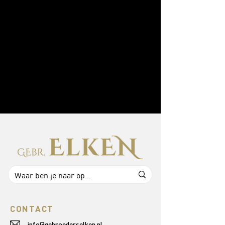
CONTACT
info@gebroederselken.nl