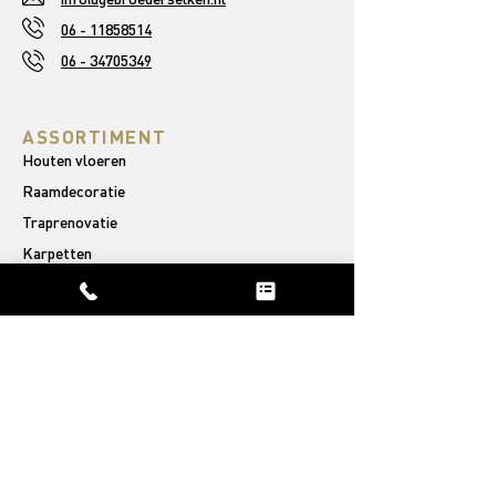
06 - 11858514
06 - 34705349
ASSORTIMENT
Houten vloeren
Raamdecoratie
Traprenovatie
Karpetten
OVER ONS
Ons verhaal
Afgeronde projecten
Reviews
PVC VLOEREN
Rechte plank